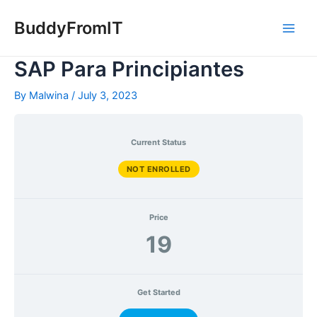
Skip
to
BuddyFromIT
Main
content
SAP Para Principiantes
Men
By
Malwina
/
July 3, 2023
Current Status
NOT ENROLLED
Price
19
Get Started