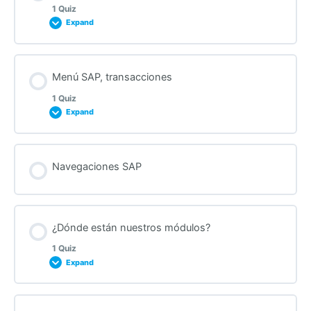
1 Quiz
Expand
Lesson Content
Menú SAP, transacciones
1 Quiz
Expand
Quiz after “How to log in to SAP” lecture
Lesson Content
Navegaciones SAP
Quiz after “SAP menu, transactions” lecture
¿Dónde están nuestros módulos?
1 Quiz
Expand
Lesson Content