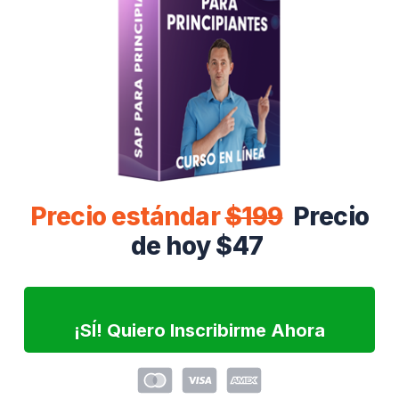
Precio estándar
$199
Precio
de hoy $47
¡SÍ! Quiero Inscribirme Ahora